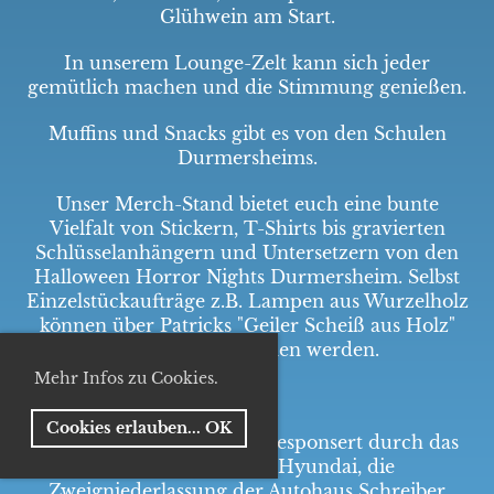
Glühwein am Start.
In unserem Lounge-Zelt kann sich jeder
gemütlich machen und die Stimmung genießen.
Muffins und Snacks gibt es von den Schulen
Durmersheims.
Unser Merch-Stand bietet euch eine bunte
Vielfalt von Stickern, T-Shirts bis gravierten
Schlüsselanhängern und Untersetzern von den
Halloween Horror Nights Durmersheim. Selbst
Einzelstückaufträge z.B. Lampen aus Wurzelholz
können über Patricks "Geiler Scheiß aus Holz"
entgegengenommen werden.
Mehr Infos zu Cookies.
Cookies erlauben... OK
Die Fotobox „Der Koffer" gesponsert durch das
Völlinger Autohaus Hyundai, die
Zweigniederlassung der Autohaus Schreiber